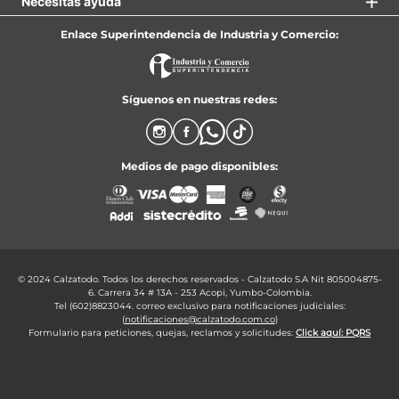
7
.
tenis
Necesitas ayuda
8
.
skechers
Enlace Superintendencia de Industria y Comercio:
9
.
cartago
10
.
bubble gummers
Síguenos en nuestras redes:
Medios de pago disponibles:
© 2024 Calzatodo. Todos los derechos reservados - Calzatodo S.A Nit 805004875-
6. Carrera 34 # 13A - 253 Acopi, Yumbo-Colombia.
Tel (602)8823044. correo exclusivo para notificaciones judiciales:
(
notificaciones@calzatodo.com.co
)
Formulario para peticiones, quejas, reclamos y solicitudes:
Click aquí: PQRS