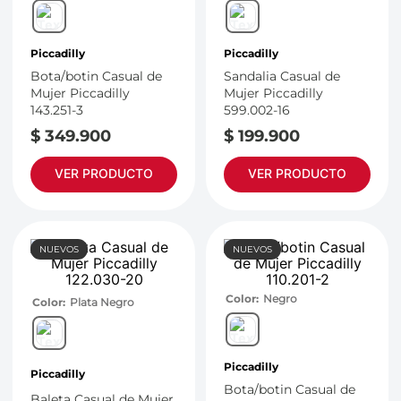
7
.
throwing
8
.
skechers
Piccadilly
Piccadilly
9
.
cartago
Bota/botin Casual de
Sandalia Casual de
Mujer Piccadilly
Mujer Piccadilly
10
.
bubble gummers
143.251-3
599.002-16
$
349
.
900
$
199
.
900
VER PRODUCTO
VER PRODUCTO
NUEVOS
NUEVOS
Color
Negro
Color
Plata Negro
Piccadilly
Piccadilly
Bota/botin Casual de
Baleta Casual de Mujer