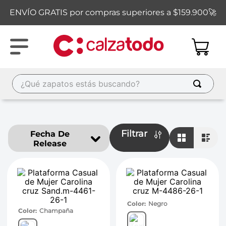
ENVÍO GRATIS por compras superiores a $159.900🚀
¿Qué zapatos estás buscando?
TÉRMINOS MÁS BUSCADOS
1
.
new balance
Filtrar
Fecha De
2
.
sandalias
Release
3
.
carolina cruz
4
.
ipanema
5
.
tacones
Color
Negro
6
.
tenis
Color
Champaña