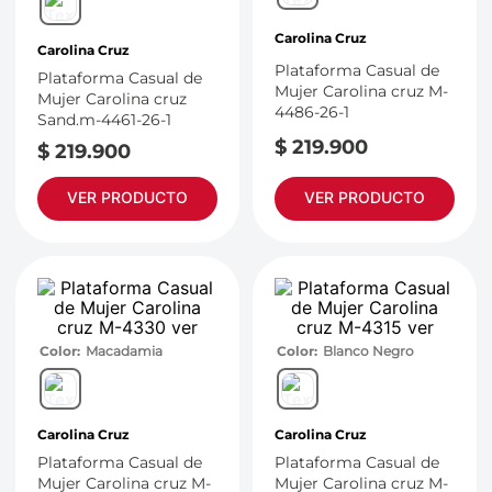
7
.
throwing
8
.
skechers
Carolina Cruz
Carolina Cruz
Plataforma Casual de
9
.
cartago
Plataforma Casual de
Mujer Carolina cruz M-
Mujer Carolina cruz
4486-26-1
10
.
bubble gummers
Sand.m-4461-26-1
$
219
.
900
$
219
.
900
VER PRODUCTO
VER PRODUCTO
Color
Macadamia
Color
Blanco Negro
Carolina Cruz
Carolina Cruz
Plataforma Casual de
Plataforma Casual de
Mujer Carolina cruz M-
Mujer Carolina cruz M-