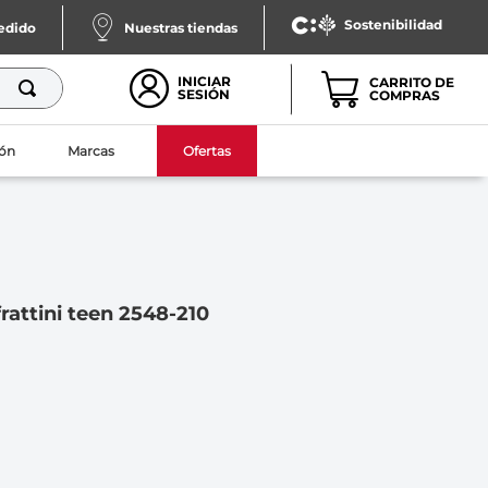
Sostenibilidad
pedido
Nuestras tiendas
INICIAR
SESIÓN
ón
Marcas
Ofertas
rattini teen 2548-210