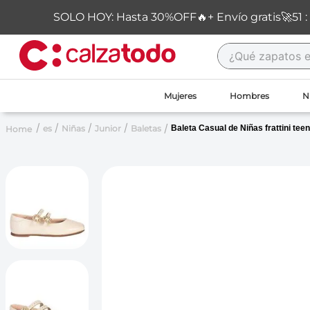
SOLO HOY: Hasta 30%OFF🔥+ Envío gratis🚀
51
:
¿Qué zapatos est
TÉRMINOS MÁS B
Mujeres
Hombres
N
1
.
new balance
es
Niñas
Junior
Baletas
Baleta Casual de Niñas frattini tee
2
.
sandalias
3
.
carolina cruz
4
.
ipanema
5
.
tacones
6
.
tenis
7
.
throwing
8
.
skechers
9
.
cartago