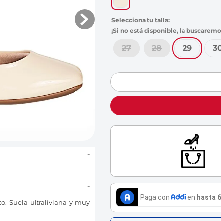
s
27
28
29
3
-
-
o. Suela ultraliviana y muy