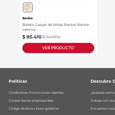
Barbie
Baleta Casual de Niñas Barbie Barbie
celmira
$
85
.
410
$
94
.
900
VER PRODUCTO
Políticas
Descubre C
Condiciones Promociones vigentes
¿Quienes somo
Canjear bonos empresariales
Trabaja con nos
Código de ética y buen gobierno
Encuentra nuest