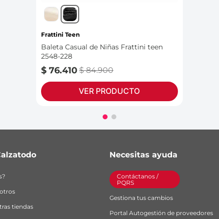
Frattini Teen
Baleta Casual de Niñas Frattini teen
2548-228
$
76
.
410
$
84
.
900
VER PRODUCTO
alzatodo
Necesitas ayuda
s?
Contáctanos / 
PQRS
otros
Gestiona tus cambios
ras tiendas
Portal Autogestión de proveedores