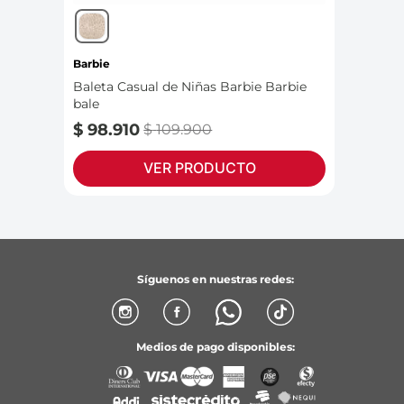
Barbie
Baleta Casual de Niñas Barbie Barbie
bale
$
98
.
910
$
109
.
900
VER PRODUCTO
Síguenos en nuestras redes:
Medios de pago disponibles: