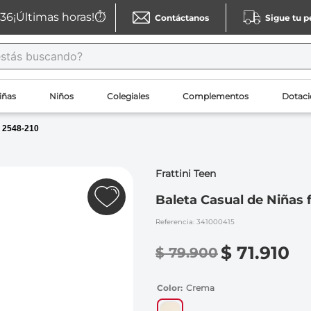
36
¡Últimas horas!⏱️
Contáctanos
Sigue tu 
ás buscando?
USCADOS
iñas
Niños
Colegiales
Complementos
Dotaci
n 2548-210
Frattini Teen
Baleta Casual de Niñas f
Referencia
:
341000415
$
71
.
910
$
79
.
900
Color
Crema