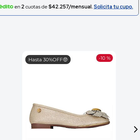
en
2
cuotas de
$42.257/mensual.
Solicita tu cupo.
-
10 %
Hasta 30%OFF🤑