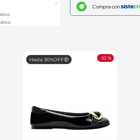
-
Compra con
tético
tético
il
il
il
-
10 %
Hasta 30%OFF🤑