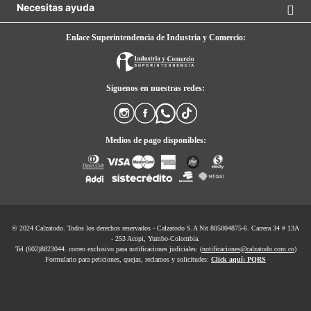
7
.
throwing
Necesitas ayuda
8
.
skechers
Enlace Superintendencia de Industria y Comercio:
9
.
cartago
10
.
bubble gummers
Síguenos en nuestras redes:
Medios de pago disponibles:
© 2024 Calzatodo. Todos los derechos reservados - Calzatodo S.A Nit 805004875-6. Carrera 34 # 13A
- 253 Acopi, Yumbo-Colombia.
Tel (602)8823044. correo exclusivo para notificaciones judiciales: (
notificaciones@calzatodo.com.co
)
Formulario para peticiones, quejas, reclamos y solicitudes:
Click aquí: PQRS