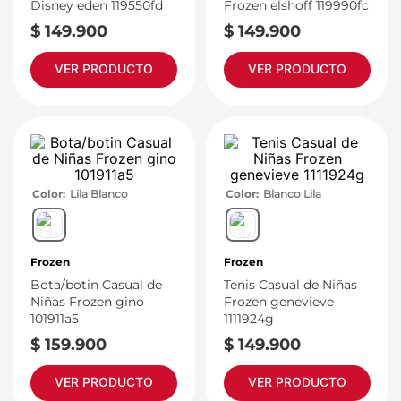
Disney eden 119550fd
Frozen elshoff 119990fc
$
149
.
900
$
149
.
900
VER PRODUCTO
VER PRODUCTO
Color
Lila Blanco
Color
Blanco Lila
Frozen
Frozen
Bota/botin Casual de
Tenis Casual de Niñas
Niñas Frozen gino
Frozen genevieve
101911a5
1111924g
$
159
.
900
$
149
.
900
VER PRODUCTO
VER PRODUCTO