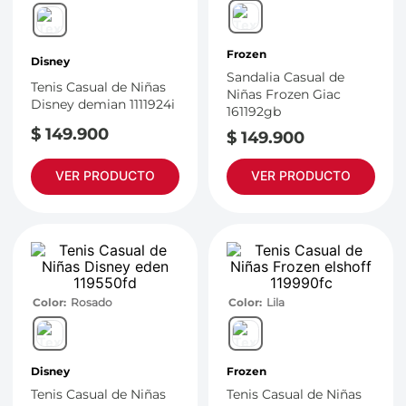
7
.
throwing
8
.
skechers
Frozen
Disney
9
.
cartago
Sandalia Casual de
Tenis Casual de Niñas
Niñas Frozen Giac
10
.
bubble gummers
Disney demian 1111924i
161192gb
$
149
.
900
$
149
.
900
VER PRODUCTO
VER PRODUCTO
Color
Rosado
Color
Lila
Disney
Frozen
Tenis Casual de Niñas
Tenis Casual de Niñas