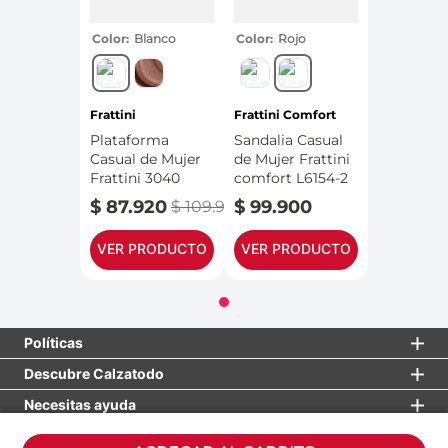
Color
Blanco
Color
Rojo
Frattini
Frattini Comfort
Plataforma
Sandalia Casual
Casual de Mujer
de Mujer Frattini
Frattini 3040
comfort L6154-2
$
87
.
920
$
99
.
900
$
109
.
900
VER PRODUCTO
VER PRODUCTO
Políticas
Descubre Calzatodo
Necesitas ayuda
Enlace Superintendencia de Industria y Comercio: