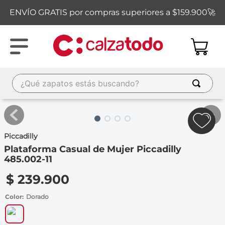
ENVÍO GRATIS por compras superiores a $159.900🚀
¿Qué zapatos estás buscando?
TÉRMINOS MÁS BUSCADOS
1
.
new balance
Piccadilly
2
.
sandalias
Plataforma Casual de Mujer Piccadilly
3
.
carolina cruz
485.002-11
4
.
ipanema
$
239
.
900
5
.
tacones
Color
Dorado
6
.
tenis