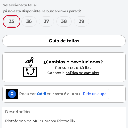
7
.
throwing
8
.
skechers
9
.
cartago
35
36
37
38
39
10
.
bubble gummers
Guía de tallas
¿Cambios o devoluciones?
Por supuesto, fáciles.
Conoce la
política de cambios
Descripción
-
Plataforma de Mujer marca Piccadilly