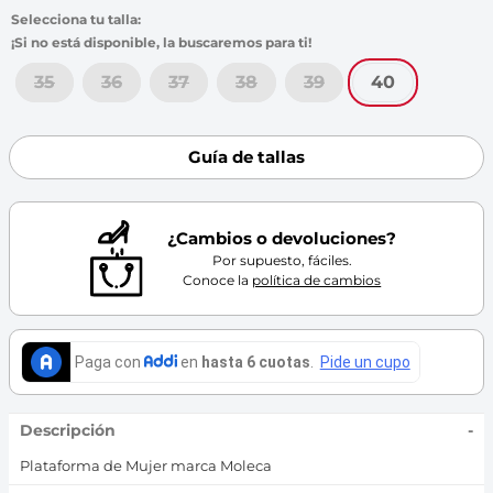
7
.
throwing
8
.
skechers
9
.
cartago
35
36
37
38
39
40
10
.
bubble gummers
Guía de tallas
¿Cambios o devoluciones?
Por supuesto, fáciles.
Conoce la
política de cambios
Descripción
-
Plataforma de Mujer marca Moleca