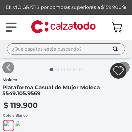
ENVÍO GRATIS por compras superiores a $159.900🚀
¿Qué zapatos estás buscando?
TÉRMINOS MÁS BUSCADOS
1
.
new balance
Moleca
2
.
sandalias
Plataforma Casual de Mujer Moleca
3
.
carolina cruz
5549.105.9569
4
.
ipanema
$
119
.
900
5
.
tacones
Color
Blanco
6
.
tenis