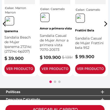
Color
Marron
Color
Caramelo
Color
Caramelo
Marron
Amor a primera vista
Frattini Bela
Ipanema
Sandalia Casual
Sandalia Beach
Sandalia Casual
de Mujer Amor a
de Mujer
de Mujer Frattini
primera vista
Ipanema 27214c
bela 952
7070-20573
(27214c-bp207)
$
99
.
900
$
109
.
900
$
139
.
900
$
39
.
900
VER PRODUCTO
VER PRODUCTO
VER PRODUCTO
Políticas
Descubre Calzatodo
Necesitas ayuda
AGREGAR AL CARRITO