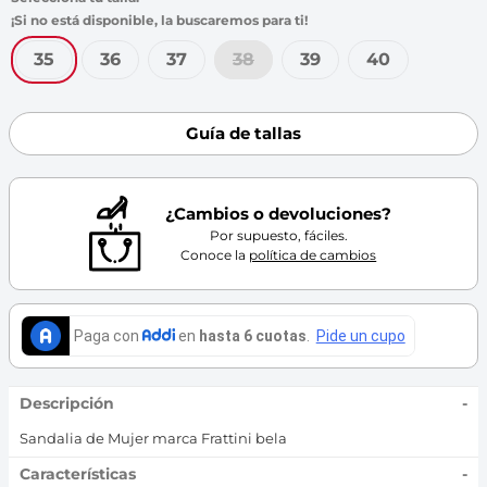
7
.
throwing
8
.
skechers
35
36
37
38
39
40
9
.
cartago
10
.
bubble gummers
Guía de tallas
¿Cambios o devoluciones?
Por supuesto, fáciles.
Conoce la
política de cambios
Descripción
-
Sandalia de Mujer marca Frattini bela
Características
-