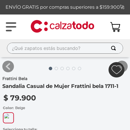
ENVÍO GRATIS por compras superiores a $159.900🚀
¿Qué zapatos estás buscando?
TÉRMINOS MÁS BUSCADOS
1
.
new balance
Frattini Bela
2
.
sandalias
Sandalia Casual de Mujer Frattini bela 1711-1
3
.
carolina cruz
$
79
.
900
4
.
ipanema
Color
Beige
5
.
tacones
6
.
tenis