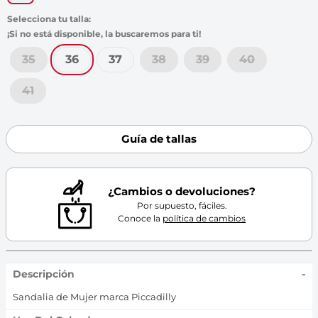
35
36
37
38
39
40
41
Guía de tallas
¿Cambios o devoluciones?
Por supuesto, fáciles.
Conoce la
política de cambios
Descripción
-
Sandalia de Mujer marca Piccadilly