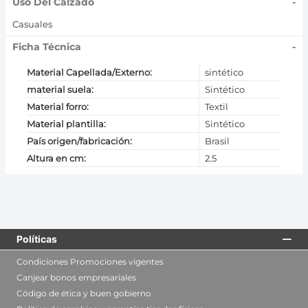
Uso Del Calzado
-
Casuales
Ficha Técnica
-
Material Capellada/Externo
:
sintético
material suela
:
Sintético
Material forro
:
Textil
Material plantilla
:
Sintético
País origen/fabricación
:
Brasil
Altura en cm
:
2.5
Políticas
Condiciones Promociones vigentes
Canjear bonos empresariales
Código de ética y buen gobierno