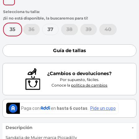
7
.
throwing
8
.
skechers
9
.
cartago
35
36
37
38
39
40
10
.
bubble gummers
Guía de tallas
¿Cambios o devoluciones?
Por supuesto, fáciles.
Conoce la
política de cambios
Descripción
-
Sandalia de Mujer marca Piccadilly