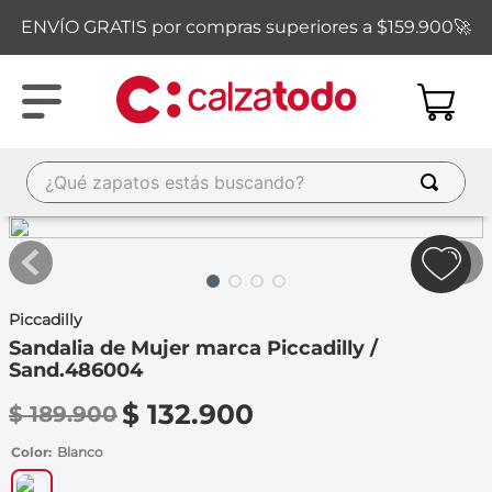
ENVÍO GRATIS por compras superiores a $159.900🚀
¿Qué zapatos estás buscando?
TÉRMINOS MÁS BUSCADOS
1
.
new balance
2
.
sandalias
Piccadilly
3
.
carolina cruz
Sandalia de Mujer marca Piccadilly /
Sand.486004
4
.
ipanema
$
132
.
900
$
189
.
900
5
.
tacones
Color
6
.
Blanco
tenis