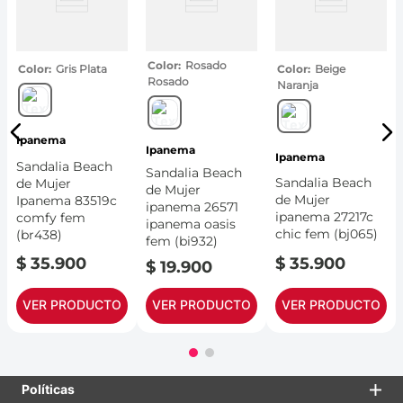
Color
Rosado
Color
Gris Plata
Color
Beige
Rosado
Naranja
Ipanema
Ipanema
Ipanema
Sandalia Beach
Sandalia Beach
Sandalia Beach
de Mujer
de Mujer
de Mujer
Ipanema 83519c
ipanema 26571
ipanema 27217c
comfy fem
ipanema oasis
chic fem (bj065)
(br438)
fem (bi932)
$
35
.
900
$
35
.
900
$
19
.
900
VER PRODUCTO
VER PRODUCTO
VER PRODUCTO
Políticas