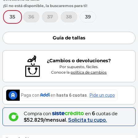
7
.
throwing
8
.
skechers
35
36
37
38
39
9
.
cartago
10
.
bubble gummers
Guía de tallas
¿Cambios o devoluciones?
Por supuesto, fáciles.
Conoce la
política de cambios
Compra con
en
6
cuotas de
$52.829/mensual.
Solicita tu cupo.