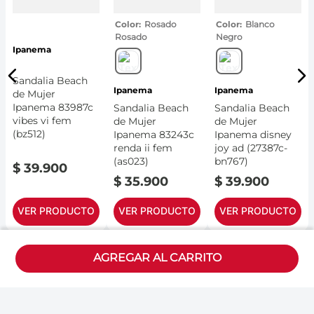
Color
Rosado
Color
Blanco
Rosado
Negro
Ipanema
Sandalia Beach
Ipanema
Ipanema
de Mujer
Ipanema 83987c
Sandalia Beach
Sandalia Beach
vibes vi fem
de Mujer
de Mujer
(bz512)
Ipanema 83243c
Ipanema disney
renda ii fem
joy ad (27387c-
(as023)
bn767)
$
39
.
900
$
35
.
900
$
39
.
900
VER PRODUCTO
VER PRODUCTO
VER PRODUCTO
AGREGAR AL CARRITO
Políticas
Descubre Calzatodo