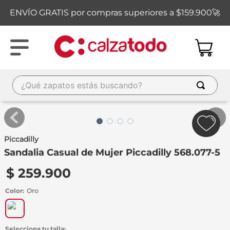
ENVÍO GRATIS por compras superiores a $159.900🚀
¿Qué zapatos estás buscando?
TÉRMINOS MÁS BUSCADOS
1
.
new balance
Piccadilly
2
.
sandalias
Sandalia Casual de Mujer Piccadilly 568.077-5
3
.
carolina cruz
$
259
.
900
4
.
ipanema
Color
Oro
5
.
tacones
6
.
tenis