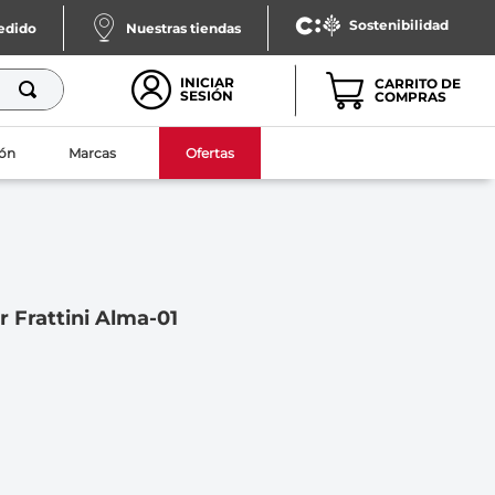
Sostenibilidad
pedido
Nuestras tiendas
INICIAR
SESIÓN
ón
Marcas
Ofertas
r Frattini Alma-01