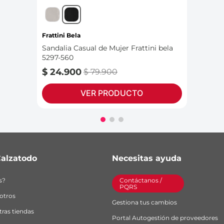
Frattini Bela
Sandalia Casual de Mujer Frattini bela
5297-560
$
24
.
900
$
79
.
900
VER PRODUCTO
alzatodo
Necesitas ayuda
s?
Contáctanos / 
PQRS
otros
Gestiona tus cambios
ras tiendas
Portal Autogestión de proveedores