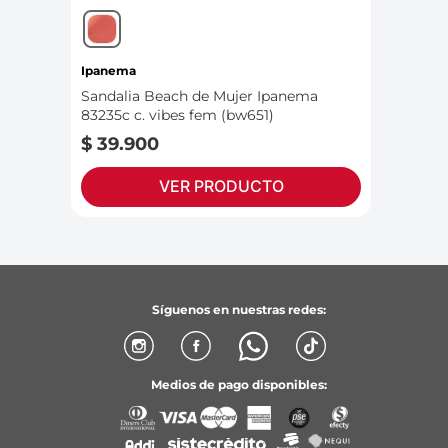
Ipanema
Sandalia Beach de Mujer Ipanema
83235c c. vibes fem (bw651)
$
39
.
900
VER PRODUCTO
Síguenos en nuestras redes:
Medios de pago disponibles: