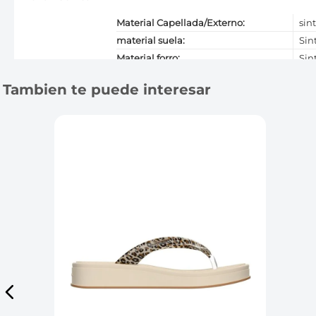
Material Capellada/Externo
:
sin
material suela
:
Sin
Material forro
:
Sin
Material plantilla
:
Sin
Tambien te puede interesar
País origen/fabricación
:
Col
Altura en cm
:
1.5