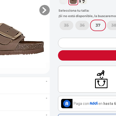
s
35
36
37
3
-
-
-