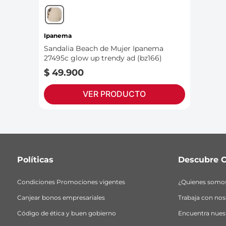
Ipanema
Sandalia Beach de Mujer Ipanema
27495c glow up trendy ad (bz166)
$
49
.
900
VER PRODUCTO
Políticas
Descubre C
Condiciones Promociones vigentes
¿Quienes somo
Canjear bonos empresariales
Trabaja con nos
Código de ética y buen gobierno
Encuentra nuest