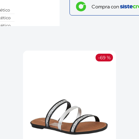
Compra con
tético
tético
tético
tético
ombia
-
69 %