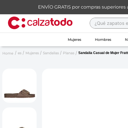
ENVÍO GRATIS por compras superiores 
¿Qué zapatos est
TÉRMINOS MÁS B
Mujeres
Hombres
N
1
.
new balance
es
Mujeres
Sandalias
Planas
Sandalia Casual de Mujer Frat
2
.
sandalias
3
.
carolina cruz
4
.
ipanema
5
.
tacones
6
.
tenis
7
.
throwing
8
.
skechers
9
.
cartago