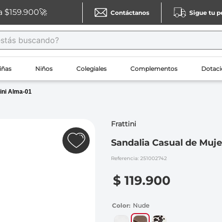
a $159.900🚀
Contáctanos
Sigue tu 
ás buscando?
USCADOS
iñas
Niños
Colegiales
Complementos
Dotaci
tini Alma-01
Frattini
Sandalia Casual de Muje
Referencia
:
251002742
$
119
.
900
Color
Nude