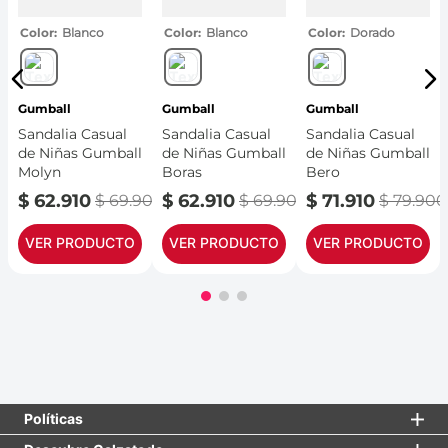
Color
Blanco
Color
Blanco
Color
Dorado
Gumball
Gumball
Gumball
Sandalia Casual
Sandalia Casual
Sandalia Casual
de Niñas Gumball
de Niñas Gumball
de Niñas Gumball
Molyn
Boras
Bero
900
$
62
.
910
$
62
.
910
$
71
.
910
$
69
.
900
$
69
.
900
$
79
.
900
VER PRODUCTO
VER PRODUCTO
VER PRODUCTO
Políticas