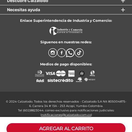
Descubre Calzatodo
Necesitas ayuda
Enlace Superintendencia de Industria y Comercio:
Síguenos en nuestras redes:
Medios de pago disponibles:
© 2024 Calzatodo. Todos los derechos reservados - Calzatodo S.A Nit 805004875-
6. Carrera 34 # 13A - 253 Acopi, Yumbo-Colombia.
Tel (602)8823044. correo exclusivo para notificaciones judiciales:
(
notificaciones@calzatodo.com.co
)
Formulario para peticiones, quejas, reclamos y solicitudes:
Click aquí: PQRS
AGREGAR AL CARRITO