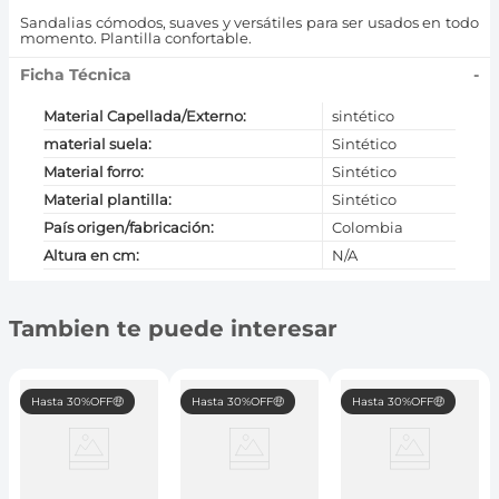
Sandalias cómodos, suaves y versátiles para ser usados en todo
momento. Plantilla confortable.
Ficha Técnica
-
Material Capellada/Externo
:
sintético
material suela
:
Sintético
Material forro
:
Sintético
Material plantilla
:
Sintético
País origen/fabricación
:
Colombia
Altura en cm
:
N/A
Tambien te puede interesar
Hasta 30%OFF🤑
Hasta 30%OFF🤑
Hasta 30%OFF🤑