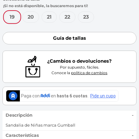
7
.
throwing
8
.
skechers
19
20
21
22
23
9
.
cartago
10
.
bubble gummers
Guía de tallas
¿Cambios o devoluciones?
Por supuesto, fáciles.
Conoce la
política de cambios
Descripción
-
Sandalia de Niñas marca Gumball
Características
-