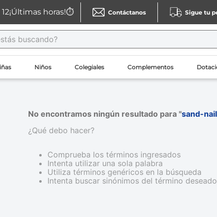
12
¡Últimas horas!⏱️
Contáctanos
Sigue tu 
ás buscando?
iñas
Niños
Colegiales
Complementos
Dotaci
No encontramos ningún resultado para "
sand-nai
¿Qué debo hacer?
Comprueba los términos ingresados
Intenta utilizar una sola palabra
Utiliza términos genéricos en la búsqueda
Intenta buscar sinónimos del término deseado