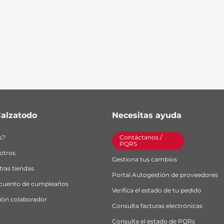
alzatodo
Necesitas ayuda
s?
Contáctanos / 
PQRS
otros
Gestiona tus cambios
ras tiendas
Portal Autogestión de proveedores
scuento de cumpleaños
Verifica el estado de tu pedido
ión colaborador
Consulta facturas electrónicas
Consulta el estado de PQRs