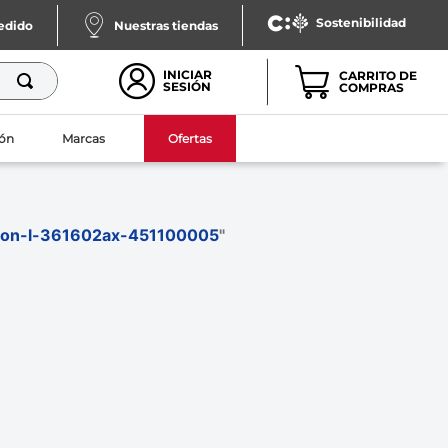
Sostenibilidad
pedido
Nuestras tiendas
INICIAR
SESIÓN
ón
Marcas
Ofertas
lon-l-361602ax-451100005
"