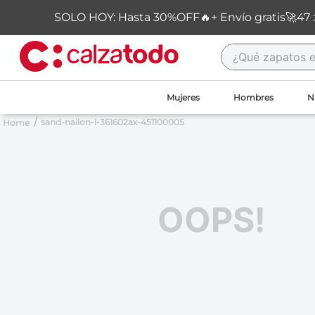
SOLO HOY: Hasta 30%OFF🔥+ Envío gratis🚀
47
:
¿Qué zapatos est
TÉRMINOS MÁS BUSCADOS
Mujeres
Hombres
N
1
.
new balance
sand-nailon-l-361602ax-451100005
2
.
sandalias
3
.
carolina cruz
4
.
ipanema
OOPS!
5
.
tacones
6
.
tenis
7
.
throwing
8
.
skechers
9
.
cartago