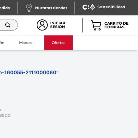
Sostenibilidad
pedido
Nuestras tiendas
INICIAR
SESIÓN
ón
Marcas
Ofertas
on-160055-2111000060
"
a
seado