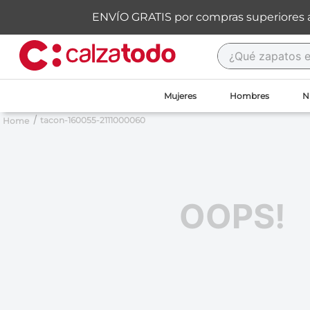
ENVÍO GRATIS por compras superiores 
¿Qué zapatos est
TÉRMINOS MÁS BUSCADOS
Mujeres
Hombres
N
1
.
new balance
tacon-160055-2111000060
2
.
sandalias
3
.
carolina cruz
4
.
ipanema
OOPS!
5
.
tacones
6
.
tenis
7
.
throwing
8
.
skechers
9
.
cartago