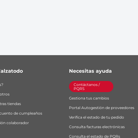
alzatodo
Necesitas ayuda
s?
Contáctanos / 
PQRS
otros
Gestiona tus cambios
ras tiendas
Portal Autogestión de proveedores
scuento de cumpleaños
Verifica el estado de tu pedido
ión colaborador
Consulta facturas electrónicas
Consulta el estado de PQRs