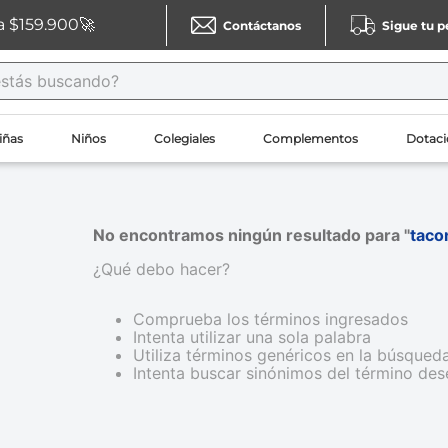
a $159.900🚀
Contáctanos
Sigue tu 
ás buscando?
iñas
Niños
Colegiales
Complementos
Dotaci
No encontramos ningún resultado para "
tac
¿Qué debo hacer?
Comprueba los términos ingresados
Intenta utilizar una sola palabra
Utiliza términos genéricos en la búsqued
Intenta buscar sinónimos del término de