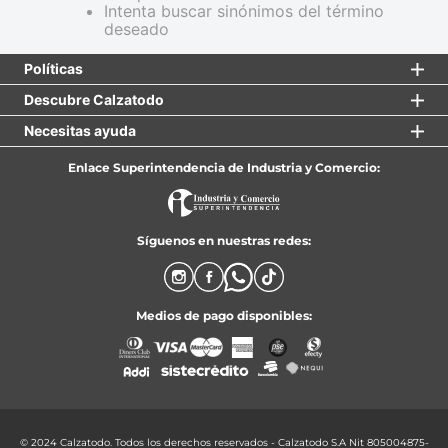
7
.
throwing
Intenta buscar sinónimos del término
deseado
8
.
skechers
Políticas
9
.
cartago
Descubre Calzatodo
10
.
bubble gummers
Necesitas ayuda
Enlace Superintendencia de Industria y Comercio:
Síguenos en nuestras redes:
Medios de pago disponibles:
© 2024 Calzatodo. Todos los derechos reservados - Calzatodo S.A Nit 805004875-