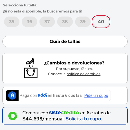
7
.
throwing
8
.
skechers
9
.
cartago
35
36
37
38
39
40
10
.
bubble gummers
Guía de tallas
¿Cambios o devoluciones?
Por supuesto, fáciles.
Conoce la
política de cambios
Compra con
en
6
cuotas de
$44.698/mensual.
Solicita tu cupo.