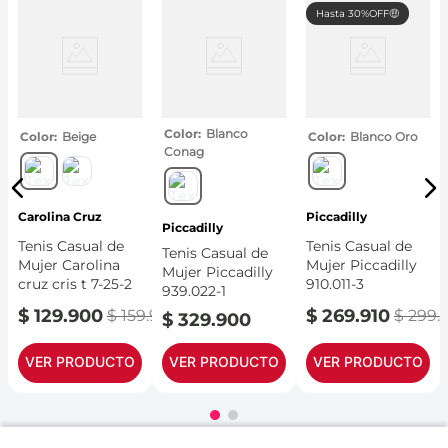
Hasta 30%OFF🤑
Color
Blanco
Color
Beige
Color
Blanco Oro
Conag
Carolina Cruz
Piccadilly
Piccadilly
Tenis Casual de
Tenis Casual de
Tenis Casual de
Mujer Carolina
Mujer Piccadilly
Mujer Piccadilly
cruz cris t 7-25-2
910.011-3
939.022-1
.
900
$
129
.
900
$
269
.
910
$
159
.
900
$
299
.
$
329
.
900
VER PRODUCTO
VER PRODUCTO
VER PRODUCTO