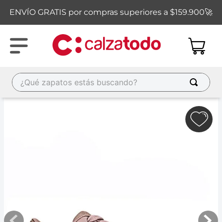
ENVÍO GRATIS por compras superiores a $159.900🚀
¿Qué zapatos estás buscando?
TÉRMINOS MÁS BUSCADOS
1
.
new balance
2
.
sandalias
3
.
carolina cruz
4
.
ipanema
5
.
tacones
6
.
tenis