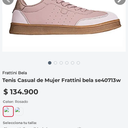
7
.
throwing
8
.
skechers
9
.
cartago
10
.
bubble gummers
Frattini Bela
Tenis Casual de Mujer Frattini bela se40713w
$
134
.
900
Color
Rosado