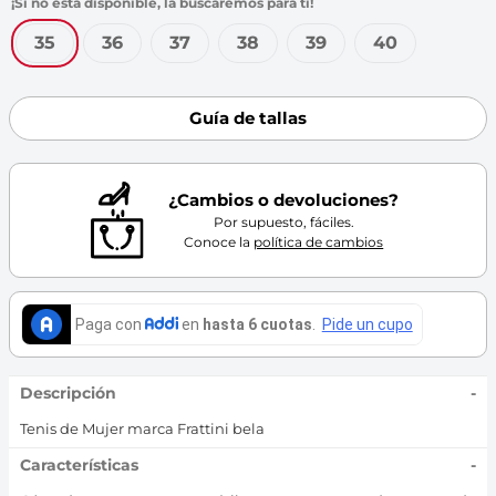
35
36
37
38
39
40
Guía de tallas
¿Cambios o devoluciones?
Por supuesto, fáciles.
Conoce la
política de cambios
Descripción
-
Tenis de Mujer marca Frattini bela
Características
-