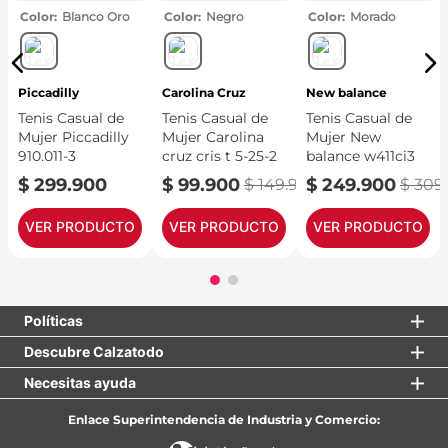
Color
Blanco Oro
Color
Negro
Color
Morado
a
Piccadilly
Carolina Cruz
New balance
Tenis Casual de
Tenis Casual de
Tenis Casual de
Mujer Piccadilly
Mujer Carolina
Mujer New
910.011-3
cruz cris t 5-25-2
balance w411ci3
4
.
900
$
299
.
900
$
99
.
900
$
249
.
900
$
149
.
900
$
309
.
VER PRODUCTO
VER PRODUCTO
VER PRODUCTO
Políticas
Descubre Calzatodo
Necesitas ayuda
Enlace Superintendencia de Industria y Comercio: