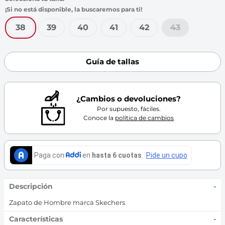
7
.
throwing
8
.
skechers
38
39
40
41
42
43
9
.
cartago
10
.
bubble gummers
Guía de tallas
¿Cambios o devoluciones?
Por supuesto, fáciles.
Conoce la
política de cambios
Descripción
-
Zapato de Hombre marca Skechers
Características
-