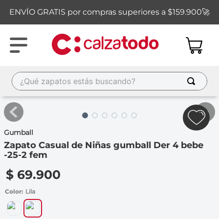
ENVÍO GRATIS por compras superiores a $159.900🚀
¿Qué zapatos estás buscando?
TÉRMINOS MÁS BUSCADOS
1
.
new balance
Gumball
2
.
sandalias
Zapato Casual de Niñas gumball Der 4 bebe
3
.
carolina cruz
-25-2 fem
4
.
ipanema
$
69
.
900
5
.
tacones
Color
Lila
6
.
tenis