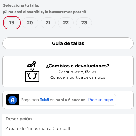
7
.
throwing
8
.
skechers
9
.
cartago
19
20
21
22
23
10
.
bubble gummers
Guía de tallas
¿Cambios o devoluciones?
Por supuesto, fáciles.
Conoce la
política de cambios
Descripción
-
Zapato de Niñas marca Gumball