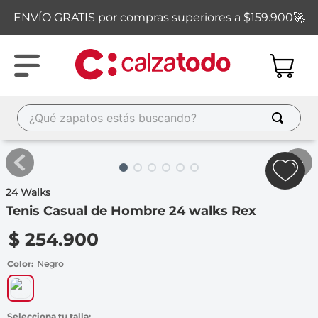
ENVÍO GRATIS por compras superiores a $159.900🚀
¿Qué zapatos estás buscando?
TÉRMINOS MÁS BUSCADOS
1
.
new balance
24 Walks
2
.
sandalias
Tenis Casual de Hombre 24 walks Rex
3
.
carolina cruz
$
254
.
900
4
.
ipanema
Color
Negro
5
.
tacones
6
.
throwing