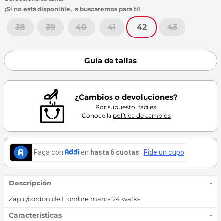
7
.
tenis
8
.
skechers
38
39
40
41
42
43
9
.
cartago
10
.
bubble gummers
Guía de tallas
¿Cambios o devoluciones?
Por supuesto, fáciles.
Conoce la
política de cambios
Descripción
-
Zap.c/cordon de Hombre marca 24 walks
Características
-