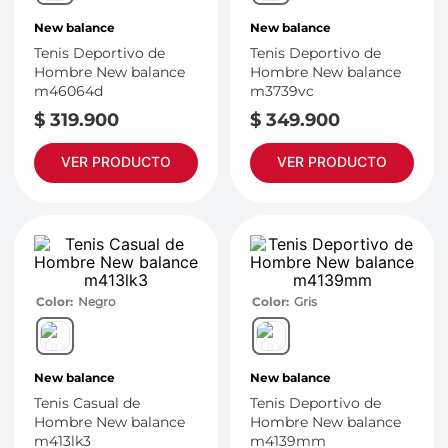
7
.
throwing
New balance
New balance
8
.
skechers
Tenis Deportivo de
Tenis Deportivo de
9
.
cartago
Hombre New balance
Hombre New balance
m46064d
m3739vc
10
.
bubble gummers
$
319
.
900
$
349
.
900
VER PRODUCTO
VER PRODUCTO
Color
Negro
Color
Gris
New balance
New balance
Tenis Casual de
Tenis Deportivo de
Hombre New balance
Hombre New balance
m413lk3
m4139mm