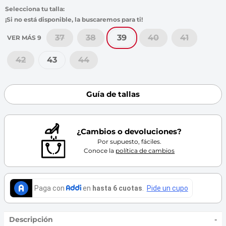
7
.
throwing
8
.
skechers
9
.
cartago
37
38
39
40
41
VER MÁS 9
10
.
bubble gummers
42
43
44
Guía de tallas
¿Cambios o devoluciones?
Por supuesto, fáciles.
Conoce la
política de cambios
Descripción
-