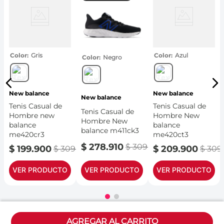
Color
Gris
Color
Azul
Color
Negro
New balance
New balance
New balance
Tenis Casual de
Tenis Casual de
Tenis Casual de
Hombre new
Hombre New
Hombre New
balance
balance
balance m411ck3
me420cr3
me420ct3
$
278
.
910
$
309
.
900
$
199
.
900
$
209
.
900
$
309
.
900
$
309
.
VER PRODUCTO
VER PRODUCTO
VER PRODUCTO
Políticas
AGREGAR AL CARRITO