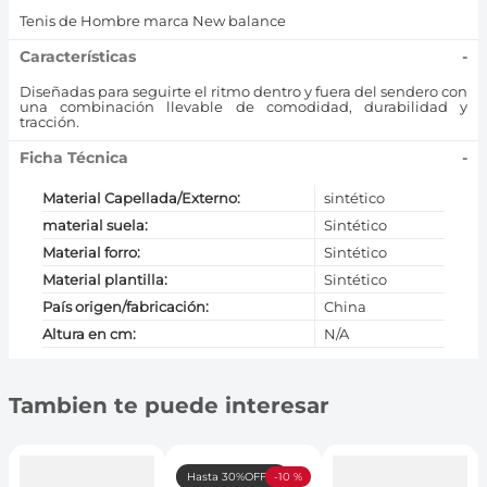
Tenis de Hombre marca New balance
Características
-
Diseñadas para seguirte el ritmo dentro y fuera del sendero con
una combinación llevable de comodidad, durabilidad y
tracción.
Ficha Técnica
-
Material Capellada/Externo
:
sintético
material suela
:
Sintético
Material forro
:
Sintético
Material plantilla
:
Sintético
País origen/fabricación
:
China
Altura en cm
:
N/A
Tambien te puede interesar
Hasta 30%OFF🤑
-
10 %